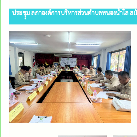
ประชุุม สภาองค์การบริหารส่วนตำบลหนองน้ำใส สมัยส